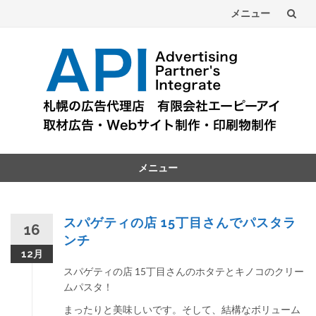
メニュー
コ
ン
テ
ン
ツ
メニュー
へ
コ
ン
テ
スパゲティの店 15丁目さんでパスタラ
16
ン
ンチ
ツ
12月
へ
スパゲティの店 15丁目さんのホタテとキノコのクリー
ムパスタ！
まったりと美味しいです。そして、結構なボリューム