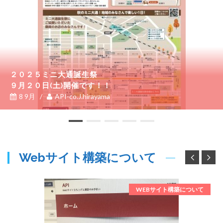
２０２５ミニ大通誕生祭
９月２０日(土)開催です！！
8 9月
/
API-co.J.hirayama
Webサイト構築について
WEBサイト構築について