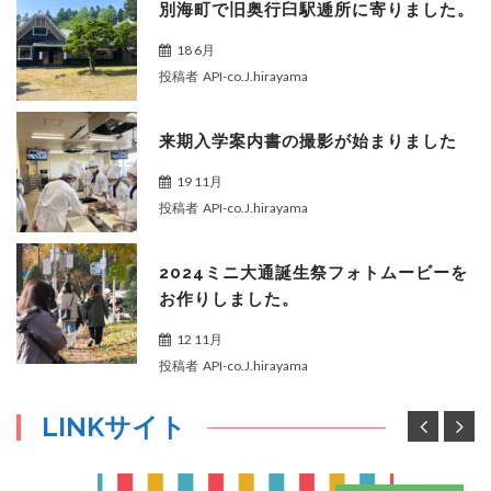
別海町で旧奥行臼駅逓所に寄りました。
18 6月
投稿者
API-co.J.hirayama
来期入学案内書の撮影が始まりました
19 11月
投稿者
API-co.J.hirayama
2024ミニ大通誕生祭フォトムービーを
お作りしました。
12 11月
投稿者
API-co.J.hirayama
LINKサイト