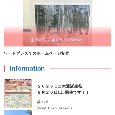
16 8月
/
API-co.J.hirayama
ワードプレスでのホームページ制作
Information
２０２５ミニ大通誕生祭
９月２０日(土)開催です！！
8 9月
投稿者
API-co.J.hirayama