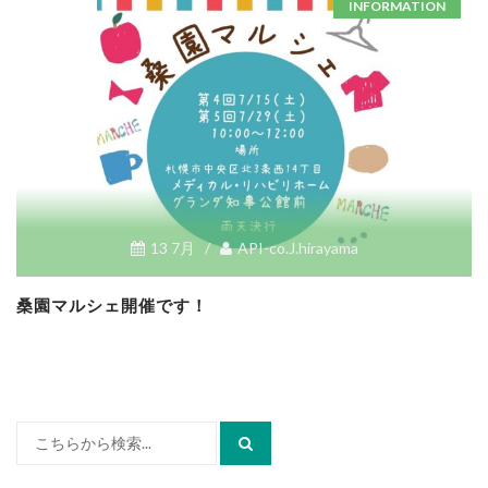
INFORMATION
13 7月
/
API-co.J.hirayama
桑園マルシェ開催です！
検
索: