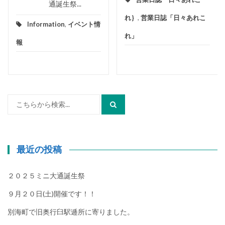
通誕生祭...
れ｝
,
営業日誌「日々あれこ
Information
,
イベント情
れ」
報
検
索:
最近の投稿
２０２５ミニ大通誕生祭
９月２０日(土)開催です！！
別海町で旧奥行臼駅逓所に寄りました。