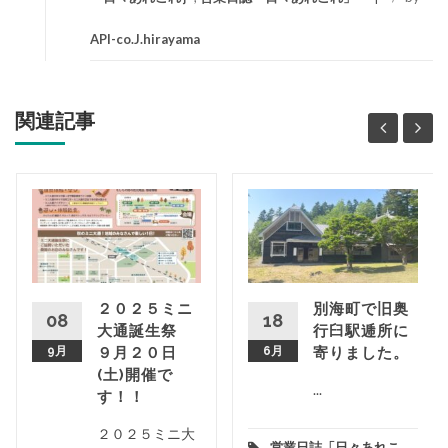
API-co.J.hirayama
関連記事
２０２５ミニ
別海町で旧奥
08
18
大通誕生祭
行臼駅逓所に
9月
９月２０日
6月
寄りました。
(土)開催で
...
す！！
２０２５ミニ大
営業日誌「日々あれこ