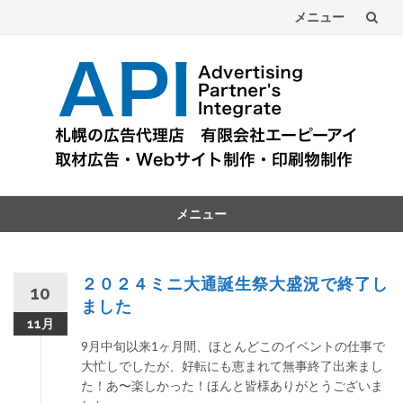
メニュー
コ
ン
テ
ン
ツ
メニュー
へ
コ
ン
テ
２０２４ミニ大通誕生祭大盛況で終了し
10
ン
ました
ツ
11月
へ
9月中旬以来1ヶ月間、ほとんどこのイベントの仕事で
大忙しでしたが、好転にも恵まれて無事終了出来まし
た！あ〜楽しかった！ほんと皆様ありがとうございま