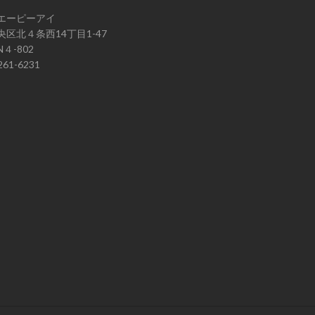
エーピーアイ
区北４条西14丁目1-47
４-802
61-6231