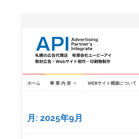
コ
ホーム
事 業 内 容
WEBサイト構築について
ン
テ
ン
ツ
へ
月:
2025年9月