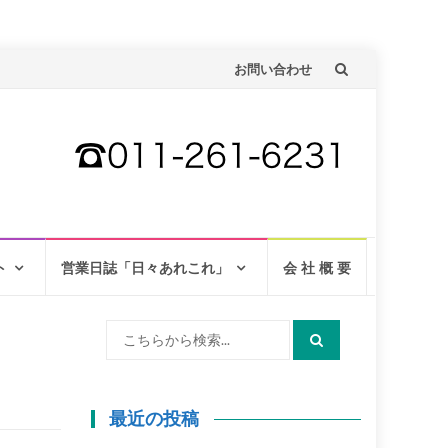
コ
お問い合わせ
ン
テ
ン
ツ
へ
ト
営業日誌「日々あれこれ」
会 社 概 要
検
索:
最近の投稿