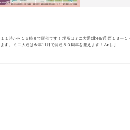
！
)１１時から１５時まで開催です！ 場所はミニ大通(北4条通)西１３ー１
す。 ミニ大通は今年11月で開通５０周年を迎えます！ &n […]