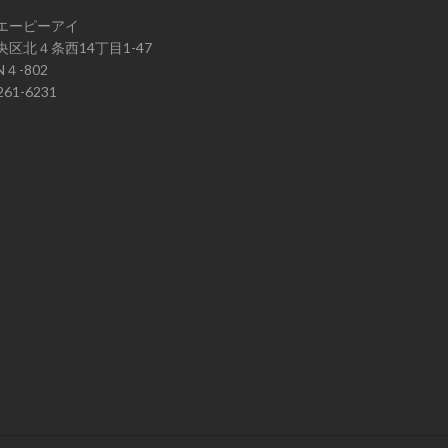
エーピーアイ
区北４条西14丁目1-47
４-802
61-6231