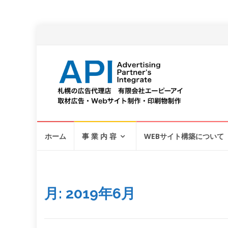
コ
ホーム
事 業 内 容
WEBサイト構築について
ン
テ
ン
ツ
へ
月:
2019年6月