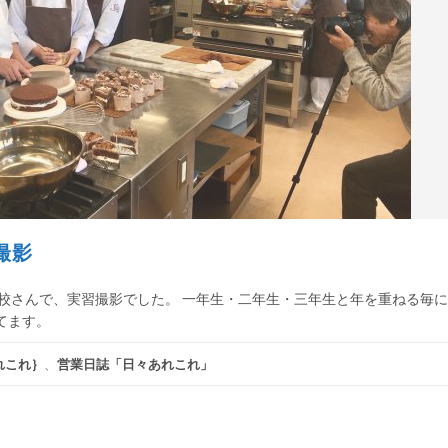
撮影
院高校さんで、実習撮影でした。 一年生・二年生・三年生と年を重ねる毎
てます。
れこれ｝
、
営業日誌「日々あれこれ」