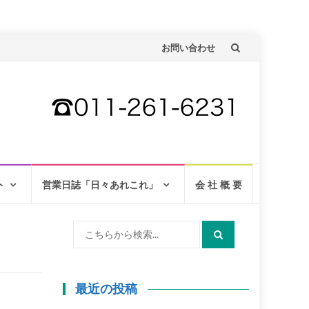
コ
お問い合わせ
ン
テ
ン
ツ
へ
ト
営業日誌「日々あれこれ」
会 社 概 要
検
索:
最近の投稿