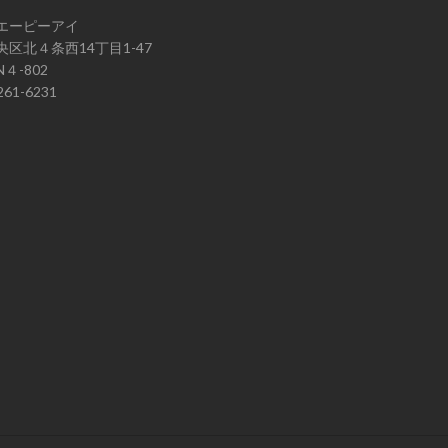
エーピーアイ
区北４条西14丁目1-47
４-802
61-6231