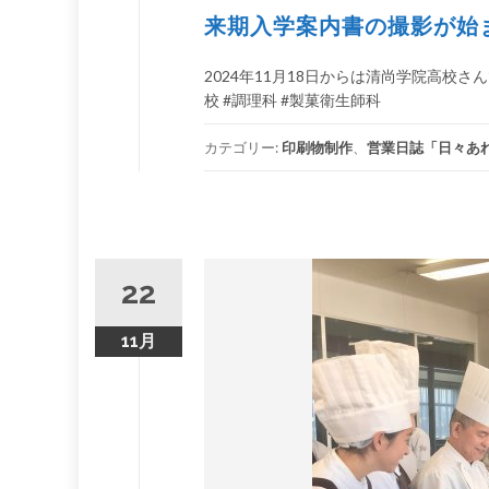
来期入学案内書の撮影が始
2024年11月18日からは清尚学院高校
校 #調理科 #製菓衛生師科
カテゴリー:
印刷物制作
、
営業日誌「日々あ
22
11月