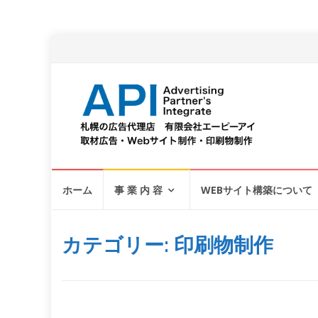
コ
ホーム
事 業 内 容
WEBサイト構築について
ン
テ
ン
ツ
カテゴリー:
印刷物制作
へ