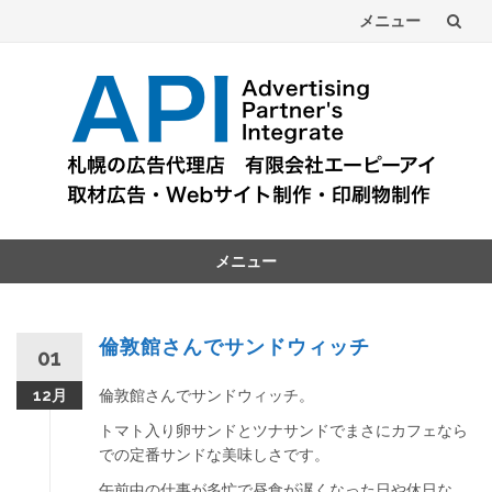
メニュー
コ
ン
テ
ン
ツ
メニュー
へ
コ
ン
テ
倫敦館さんでサンドウィッチ
01
ン
ツ
倫敦館さんでサンドウィッチ。
12月
へ
トマト入り卵サンドとツナサンドでまさにカフェなら
での定番サンドな美味しさです。
午前中の仕事が多忙で昼食が遅くなった日や休日な