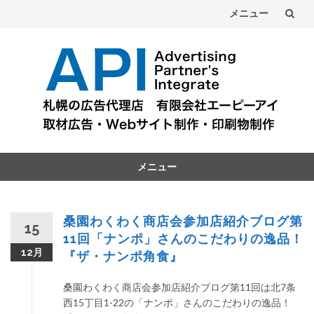
メニュー
コ
ン
テ
ン
ツ
メニュー
へ
コ
ン
テ
桑園わくわく商店会参加店紹介ブログ第
15
ン
11回「ナンポ」さんのこだわりの逸品！
ツ
12月
『ザ・ナンポ角食』
へ
桑園わくわく商店会参加店紹介ブログ第11回は北7条
西15丁目1-22の「ナンポ」さんのこだわりの逸品！