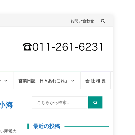
コ
お問い合わせ
ン
テ
ン
ツ
へ
ト
営業日誌「日々あれこれ」
会 社 概 要
検
小海
索:
最近の投稿
小海老天