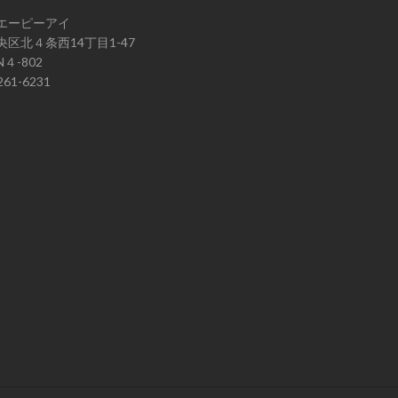
エーピーアイ
区北４条西14丁目1-47
４-802
61-6231