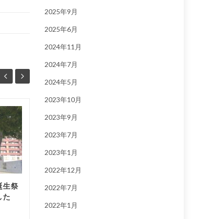
2025年9月
2025年6月
2024年11月
2024年7月
2024年5月
2023年10月
2023年9月
２０２４ミニ大通誕生祭
02
14
11月9日(土)開催で
2023年7月
11月
す！！
7月
2023年1月
...
2022年12月
誕生祭
Information
,
イベント情報
Infor
2022年7月
した
続きを読む
れ｝
,
営業
2022年1月