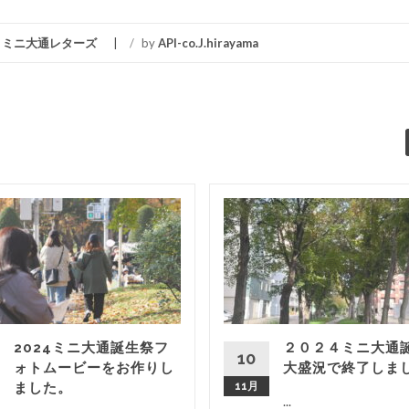
,
ミニ大通レターズ
/
by
API-co.J.hirayama
2024ミニ大通誕生祭フ
２０２４ミニ大通
10
ォトムービーをお作りし
大盛況で終了しま
ました。
11月
...