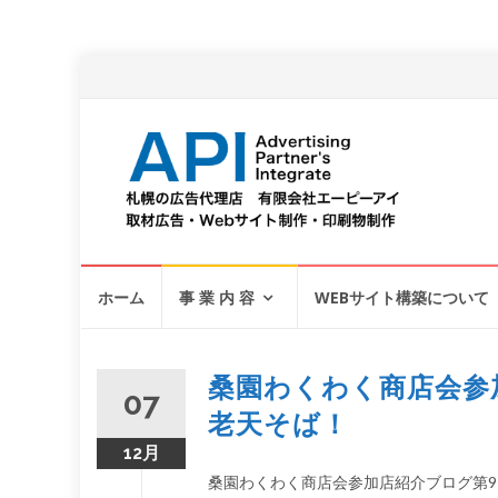
コ
ホーム
事 業 内 容
WEBサイト構築について
ン
テ
ン
ツ
桑園わくわく商店会参
07
へ
老天そば！
12月
桑園わくわく商店会参加店紹介ブログ第