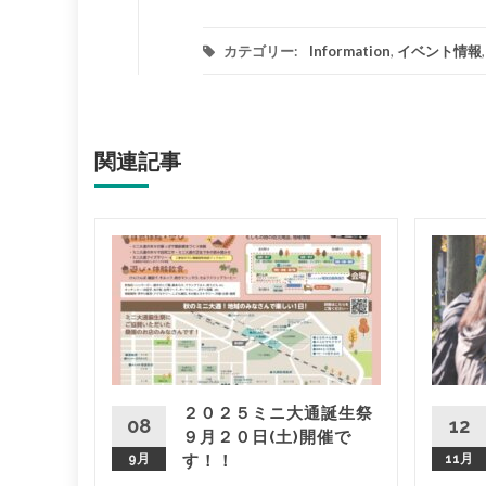
カテゴリー:
Information
,
イベント情報
関連記事
マジック
映像とパ
２０２５ミニ大通誕生祭
々あれこ
08
12
９月２０日(土)開催で
...
9月
す！！
11月